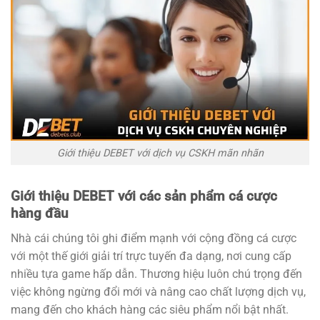
Giới thiệu DEBET với dịch vụ CSKH mãn nhãn
Giới thiệu DEBET với các sản phẩm cá cược
hàng đầu
Nhà cái chúng tôi ghi điểm mạnh với cộng đồng cá cược
với một thế giới giải trí trực tuyến đa dạng, nơi cung cấp
nhiều tựa game hấp dẫn. Thương hiệu luôn chú trọng đến
việc không ngừng đổi mới và nâng cao chất lượng dịch vụ,
mang đến cho khách hàng các siêu phẩm nổi bật nhất.