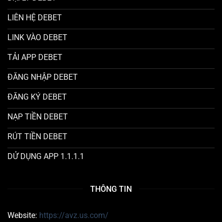
LIÊN HỆ DEBET
LINK VÀO DEBET
TẢI APP DEBET
ĐĂNG NHẬP DEBET
ĐĂNG KÝ DEBET
NẠP TIỀN DEBET
RÚT TIỀN DEBET
DỬ DỤNG APP 1.1.1.1
THÔNG TIN
Website:
https://avz.us.com/