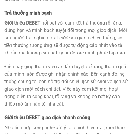
Trả thưởng minh bạch
Giới thiệu DEBET
nổi bật với cam kết trả thưởng rõ ràng,
đúng hẹn và minh bạch tuyệt đối trong mọi giao dịch. Mỗi
lần người trải nghiệm đặt cược và giành chiến thắng, số
tiền thưởng tương ứng sẽ được tự động cập nhật vào tài
khoản mà không cần bất kỳ bước xác minh phức tạp nào.
Điều này giúp thành viên an tâm tuyệt đối rằng thành quả
của mình luôn được ghi nhận chính xác. Bên cạnh đó, hệ
thống chúng tôi còn hỗ trợ đối chiếu lịch sử chơi và lịch sử
giao dịch một cách chi tiết. Việc này cam kết mọi hoạt
động diễn ra công khai, rõ ràng và không có bất kỳ can
thiệp mờ ám nào từ nhà cái.
Giới thiệu DEBET giao dịch nhanh chóng
Nhờ tích hợp công nghệ xử lý tài chính hiện đại, mọi thao