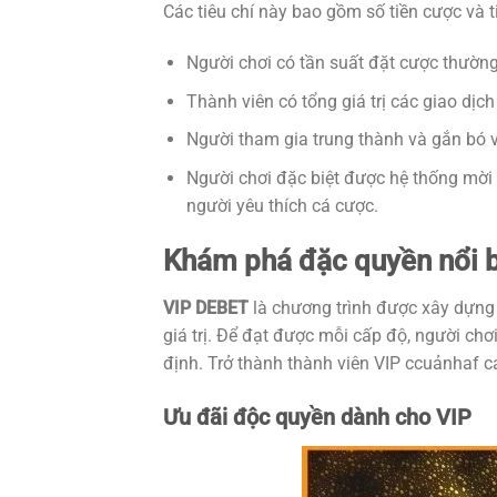
Các tiêu chí này bao gồm số tiền cược và 
Người chơi có tần suất đặt cược thường 
Thành viên có tổng giá trị các giao dị
Người tham gia trung thành và gắn bó vớ
Người chơi đặc biệt được hệ thống mời
người yêu thích cá cược.
Khám phá đặc quyền nổi 
VIP DEBET
là chương trình được xây dựng 
giá trị. Để đạt được mỗi cấp độ, người chơ
định. Trở thành thành viên VIP ccuảnhaf 
Ưu đãi độc quyền dành cho VIP