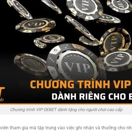
Chương trình VIP DEBET dành tặng cho người chơi cao cấp
viên tham gia mà tập trung vào việc ghi nhận và thưởng cho nhữ