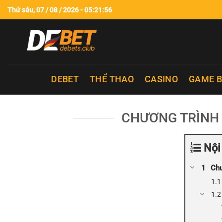
Bỏ
Thứ sáu, 07 / 08 / 2026 - 05:21:58
qua
nội
dung
DEBET
THỂ THAO
CASINO
GAME B
CHƯƠNG TRÌNH 
Nội
Chư