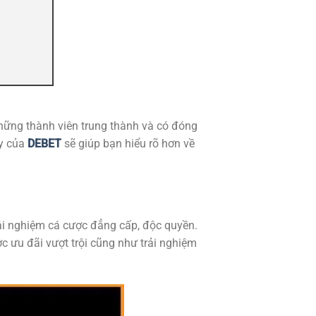
những thành viên trung thành và có đóng
ây của
DEBET
sẽ giúp bạn hiểu rõ hơn về
rải nghiệm cá cược đẳng cấp, độc quyền.
c ưu đãi vượt trội cũng như trải nghiệm