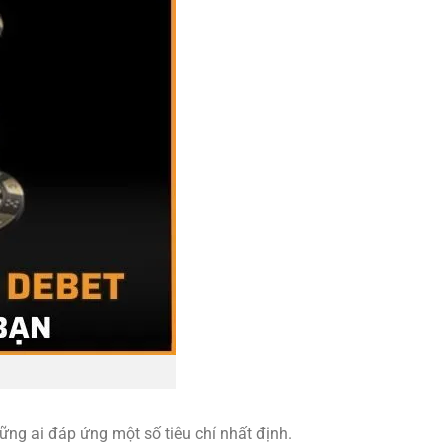
ng ai đáp ứng một số tiêu chí nhất định.