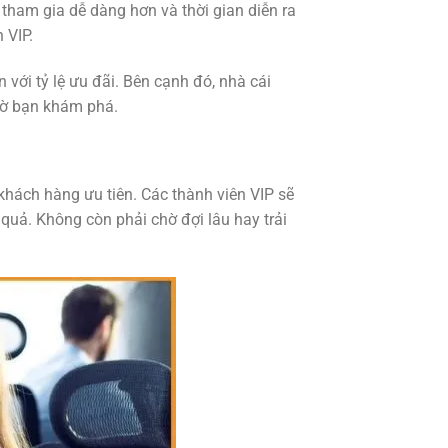
 tham gia dễ dàng hơn và thời gian diễn ra
 VIP.
 với tỷ lệ ưu đãi. Bên cạnh đó, nhà cái
chờ bạn khám phá.
 khách hàng ưu tiên. Các thành viên VIP sẽ
quả. Không còn phải chờ đợi lâu hay trải