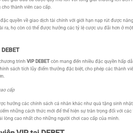
ng cho thành viên cao cấp.
c quyền về giao dịch tài chính với giới hạn nạp rút được nâng 
i ra, họ còn có thể được hưởng các tỷ lệ cược ưu đãi hơn ở một 
P DEBET
 chương trình
VIP DEBET
còn mang đến nhiều đặc quyền hấp dẫ
chính sách tích lũy điểm thưởng đặc biệt, cho phép các thành vi
ơn.
cao cấp
ợc hưởng các chính sách cá nhân khác như quà tặng sinh nhật, 
ếm những cách thức mới để thể hiện sự trân trọng đối với các 
i lòng cao nhất cho những người chơi cao cấp của mình.
viên VIP tại DEBET