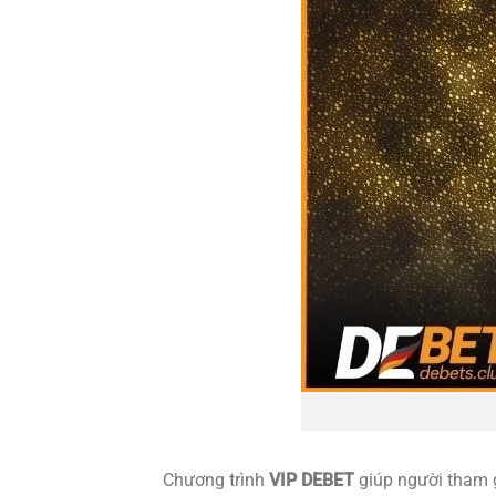
Chương trình
VIP DEBET
giúp người tham g