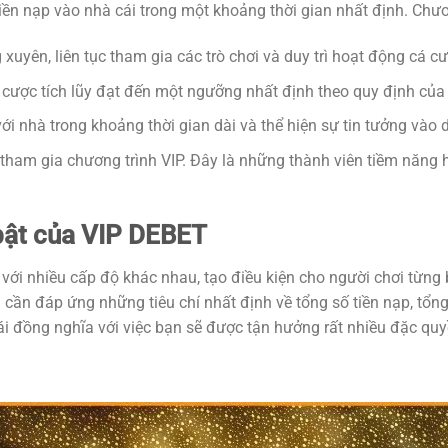
tiền nạp vào nhà cái trong một khoảng thời gian nhất định. Chư
xuyên, liên tục tham gia các trò chơi và duy trì hoạt động cá c
ch cược tích lũy đạt đến một ngưỡng nhất định theo quy định củ
i nhà trong khoảng thời gian dài và thể hiện sự tin tưởng vào d
 tham gia chương trình VIP. Đây là những thành viên tiềm năng
bật của VIP DEBET
với nhiều cấp độ khác nhau, tạo điều kiện cho người chơi từn
i cần đáp ứng những tiêu chí nhất định về tổng số tiền nạp, tổn
cái đồng nghĩa với việc bạn sẽ được tận hưởng rất nhiều đặc q