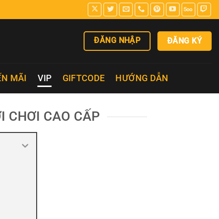
ĐĂNG NHẬP
ĐĂNG KÝ
N MÃI
VIP
GIFTCODE
HƯỚNG DẪN
I CHƠI CAO CẤP