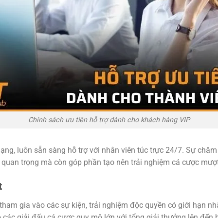
Chính sách ưu tiên hỗ trợ dành cho khách hàng VIP
ạng, luôn sẵn sàng hỗ trợ với nhân viên túc trực 24/7. Sự chăm
n quan trọng mà còn góp phần tạo nên trải nghiệm cá cược mượ
t
tham gia vào các sự kiện, trải nghiệm độc quyền có giới hạn 
các giải đấu cá cược quy mô lớn với tổng giải thưởng lên đến 