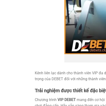
Kênh liên lạc dành cho thành viên VIP đa d
trọng của DEBET đối với những thành viê
Trải nghiệm được thiết kế đặc biệ
Chương trình
VIP DEBET
mang đến cơ hội 
chơi đẳng cấp. Hãy sẵn sàng tham gia vào 