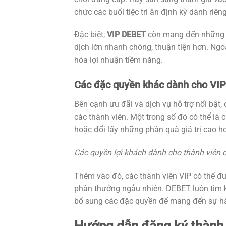
chức các buổi tiệc tri ân định kỳ dành riê
Đặc biệt,
VIP DEBET
còn mang đến những đặ
dịch lớn nhanh chóng, thuận tiện hơn. Ngoà
hóa lợi nhuận tiềm năng.
Các đặc quyền khác dành cho VI
Bên cạnh ưu đãi và dịch vụ hỗ trợ nổi bật,
các thành viên. Một trong số đó có thể là 
hoặc đổi lấy những phần quà giá trị cao h
Các quyền lợi khách dành cho thành viên 
Thêm vào đó, các thành viên VIP có thể đư
phần thưởng ngẫu nhiên. DEBET luôn tìm ki
bổ sung các đặc quyền để mang đến sự hà
Hướng dẫn đăng ký thành 